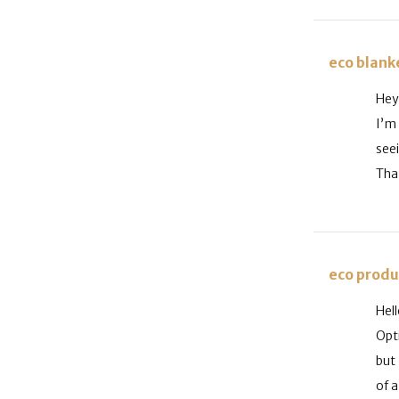
eco blank
Hey
I’m
see
Than
eco produ
Hel
Opt
but
of a