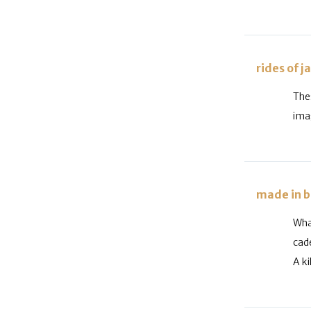
rides of j
The
ima
made in b
Wha
cad
A ki