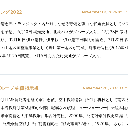
グ 2022
November 18, 2024 at 11:
野清志郎 トランジスタ・内外野こなせる守備と強力な代走要員としてソ
を予想。 6月10日 網走交通、北紋バスがグループ入り。 12月28日 宗
り。 12月10日 伊豆急行、伊東駅 – 伊豆急下田駅間が開通。 3月20日
の土地区画整理事業として野川第一地区が完成。時事通信社 (2017年7月2
17年7月24日閲覧。 7月6日 おんたけ交通がグループ入り。
ループ 株価 掲示板
November 20, 2024 at 7:
者はTIME誌記者を経て軍に志願、空中戦闘情報（ACI）将校として南西
、本海戦時は第3艦隊司令部に配属され旗艦ニュージャージーに乗組み従
『米軍提督と太平洋戦争』学習研究社、2000年。防衛研修所戦史室 編
）台湾沖航空戦まで』朝雲新聞社〈戦史叢書37巻〉、1970年。 さらに