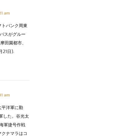
21 am
フトバンク周東
谷バスがグルー
 多摩田園都市、
1日).
31 am
太平洋軍に勤
軍した。谷光太
『海軍捷号作戦
マクナマラはコ