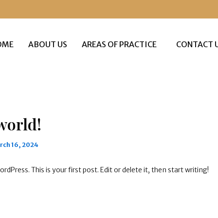
OME
ABOUT US
AREAS OF PRACTICE
CONTACT 
world!
rch 16, 2024
Press. This is your first post. Edit or delete it, then start writing!