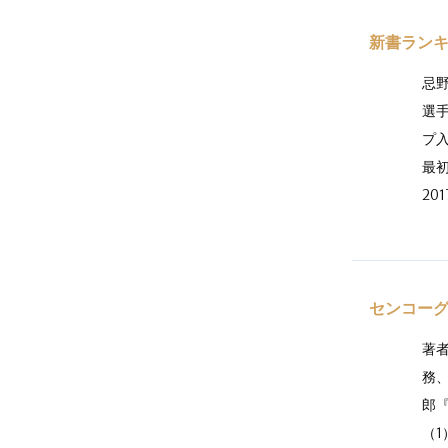
新書ランキン
忌
選手
プ入
最初
20
センコーグ
著
務
郎
（1