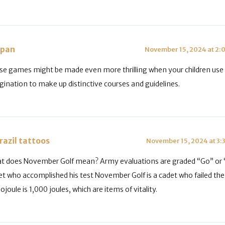
apan
November 15, 2024 at 2:
se games might be made even more thrilling when your children use 
gination to make up distinctive courses and guidelines.
razil tattoos
November 15, 2024 at 3:
t does November Golf mean? Army evaluations are graded “Go” or 
et who accomplished his test November Golf is a cadet who failed the 
lojoule is 1,000 joules, which are items of vitality.