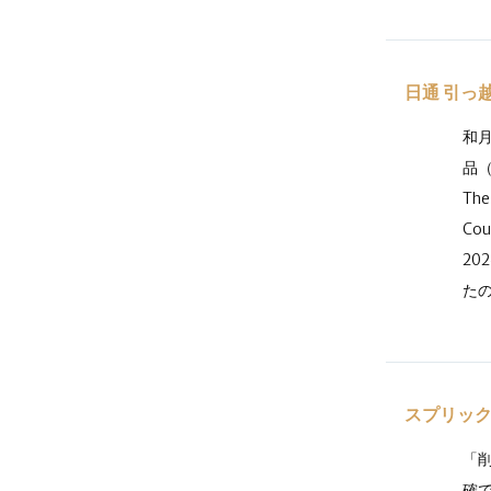
日通 引っ
和
品（
Th
Cou
20
たの
スプリック
「
確