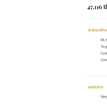
47,116 
A WordPr
Hi, 
To 
Com
Com
website
Very