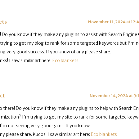
ets
November 11, 2024 at 12:
! Do you know if they make any plugins to assist with Search Engine
 trying to get my blog to rank for some targeted keywords but I’m n
ing very good success. If you know of any please share.
ks! I saw similar art here:
Eco blankets
ct
November 14, 2024 at 9:
lo there! Do you know if they make any plugins to help with Search E
imization? I’m trying to get my site to rank for some targeted keyw
 I’m not seeing very good gains. If you know
ny please share. Kudos! I saw similar art here:
Eco blankets