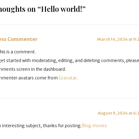
thoughts on “Hello world!”
ess Commenter
March 16, 2024 at 9:
this is a comment.
get started with moderating, editing, and deleting comments, please 
ments screen in the dashboard.
menter avatars come from
Gravatar
.
August 9, 2024 at 6:
 interesting subject, thanks for posting.
Blog money