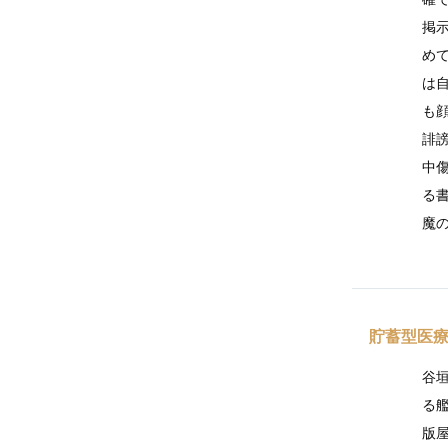
掲
め
は
も
誹
中
る
魔
貯蓄型医療
谷
る
版