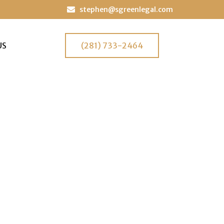
stephen@sgreenlegal.com
US
(281) 733-2464