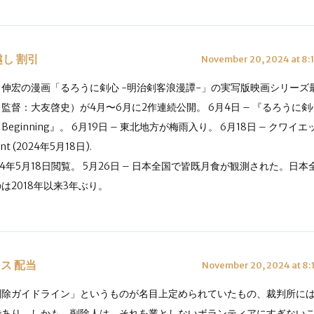
越し 割引
November 20, 2024 at 8:
月伸宏の漫画「るろうに剣心 -明治剣客浪漫譚-」の実写版映画シリーズ
監督：大友啓史）が4月〜6月に2作連続公開。 6月4日 – 『るろうに剣
e Beginning』。 6月19日 – 東北地方が梅雨入り。 6月18日 – クワイエット
nt (2024年5月18日).
24年5月18日閲覧。 5月26日 – 日本全国で皆既月食が観測された。日
は2018年以来3年ぶり。
ス 配当
November 20, 2024 at 8:
削除ガイドライン」というものが名目上定められていたもの、裁判所に
であり、しかも、削除人は、それを業としないボランティアにすぎない