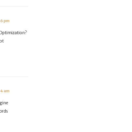
46 pm
 Optimization?
ot
14 am
ngine
ords