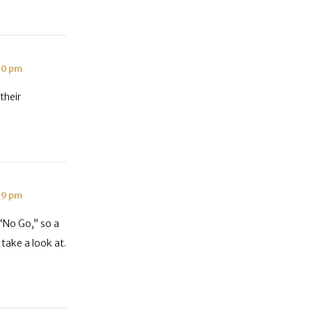
00 pm
their
39 pm
“No Go,” so a
take a look at.