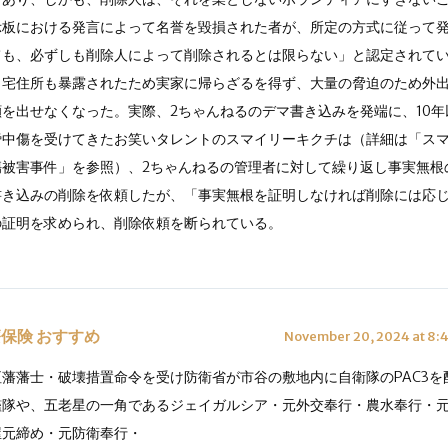
示板における発言によって名誉を毀損された者が、所定の方式に従って
ても、必ずしも削除人によって削除されるとは限らない」と認定されて
自宅住所も暴露されたため実家に帰らざるを得ず、大量の脅迫のため外
顔を出せなくなった。実際、2ちゃんねるのデマ書き込みを発端に、10
謗中傷を受けてきたお笑いタレントのスマイリーキクチは（詳細は「ス
傷被害事件」を参照）、2ちゃんねるの管理者に対して繰り返し事実無根
書き込みの削除を依頼したが、「事実無根を証明しなければ削除には応
の証明を求められ、削除依頼を断られている。
保険 おすすめ
November 20, 2024 at 8:
垣藩藩士・破壊措置命令を受け防衛省が市谷の敷地内に自衛隊のPAC3を
艦隊や、五老星の一角であるジェイガルシア・元外交奉行・農水奉行・
屋元締め・元防衛奉行・