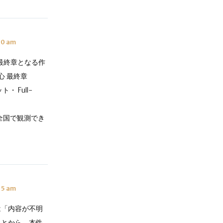
10 am
最終章となる作
心 最終章
・ Full-
本全国で観測でき
15 am
は「内容が不明
ことから、本件