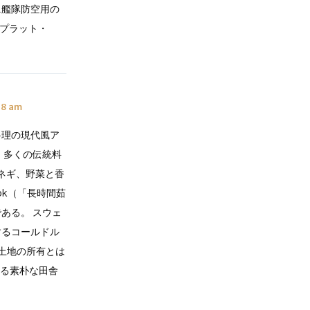
に艦隊防空用の
（プラット・
08 am
料理の現代風ア
、多くの伝統料
マネギ、野菜と香
kok（「長時間茹
ある。 スウェ
するコールドル
は、土地の所有とは
ある素朴な田舎