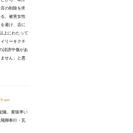
発言の削除を求
いる。被害女性
出を避け、店に
年以上にわたって
マイリーキクチ
の誹謗中傷があ
じません」と悪
49 am
配備。黄猿率い
元飛脚奉行・瓦