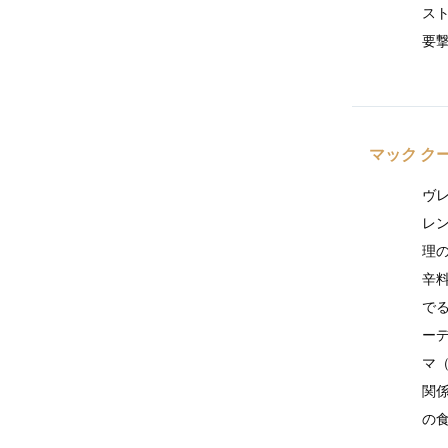
ス
要
マック ク
ヴ
レ
理の
辛料
で
ー
マ（
関
の