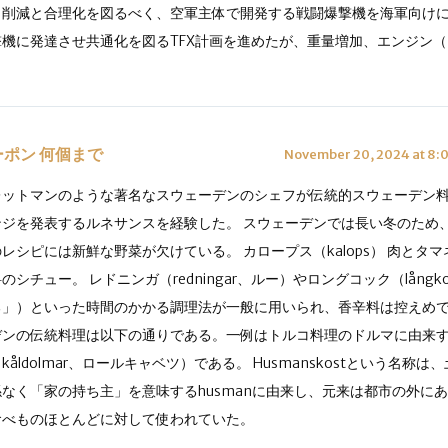
ト削減と合理化を図るべく、空軍主体で開発する戦闘爆撃機を海軍向け
撃機に発達させ共通化を図るTFX計画を進めたが、重量増加、エンジン
ーポン 何個まで
November 20, 2024 at 8:
レットマンのような著名なスウェーデンのシェフが伝統的スウェーデン
ンジを発表するルネサンスを経験した。 スウェーデンでは長い冬のため
レシピには新鮮な野菜が欠けている。 カロープス（kalops） 肉とタ
のシチュー。 レドニンガ（redningar、ルー）やロングコック（lång
る」）といった時間のかかる調理法が一般に用いられ、香辛料は控えめで
デンの伝統料理は以下の通りである。一例はトルコ料理のドルマに由来
kåldolmar、ロールキャベツ）である。 Husmanskostという名称
係なく「家の持ち主」を意味するhusmanに由来し、元来は都市の外に
食べものほとんどに対して使われていた。